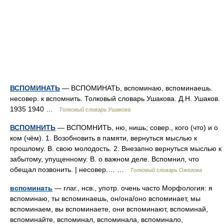
ВСПОМИНАТЬ
— ВСПОМИНАТЬ, вспоминаю, вспоминаешь.
несовер. к вспомнить. Толковый словарь Ушакова. Д.Н. Ушаков.
1935 1940 …
Толковый словарь Ушакова
ВСПОМНИТЬ
— ВСПОМНИТЬ, ню, нишь; совер., кого (что) и о
ком (чём). 1. Возобновить в памяти, вернуться мыслью к
прошлому. В. свою молодость. 2. Внезапно вернуться мыслью к
забытому, упущенному. В. о важном деле. Вспомнил, что
обещал позвонить. | несовер.… …
Толковый словарь Ожегова
вспоминать
— глаг., нсв., употр. очень часто Морфология: я
вспоминаю, ты вспоминаешь, он/она/оно вспоминает, мы
вспоминаем, вы вспоминаете, они вспоминают, вспоминай,
вспоминайте, вспоминал, вспоминала, вспоминало,