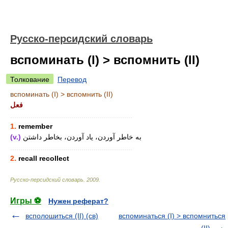
Русско-персидский словарь
вспоминать (I) > вспомнить (II)
Толкование
Перевод
вспоминать (I) > вспомнить (II)
فعل
............................................................
1.
remember
(v.)
به خاطر آوردن، یاد آوردن، بخاطر داشتن
............................................................
2.
recall recollect
Русско-персидский словарь
.
2009
.
Игры ⚽
Нужен реферат?
всполошиться (II) (св)
вспоминаться (I) > вспомниться