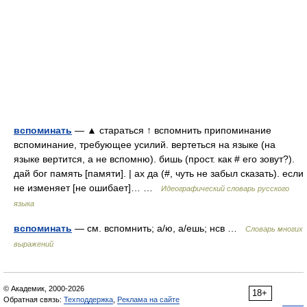
вспоминать
— ▲ стараться ↑ вспомнить припоминание
вспоминание, требующее усилий. вертеться на языке (на
языке вертится, а не вспомню). бишь (прост. как # его зовут?).
дай бог память [памяти]. | ах да (#, чуть не забыл сказать). если
не изменяет [не ошибает]… …
Идеографический словарь русского
языка
вспоминать
— см. вспомнить; а/ю, а/ешь; нсв …
Словарь многих
выражений
© Академик, 2000-2026
18+
Обратная связь:
Техподдержка
,
Реклама на сайте