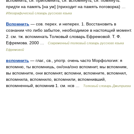
вспомнить, ся. припомнить, ся. вспомянуть, ся. помянуть.
придти на память [на ум] (приходит на память поговорка) …
Идеографический словарь русского языка
Вспомнить
— сов. перех. и неперех. 1. Восстановить в
сознании что либо забытое, необходимое в настоящий момент.
2. см. тж. вспоминать Толковый словарь Ефремовой. Т. Ф.
Ефремова. 2000 …
Современный толковый словарь русского языка
Ефремовой
вспомнить
— глаг., св., употр. очень часто Морфология: я
вспомню, ты вспомнишь, он/она/оно вспомнит, мы вспомним,
вы вспомните, они вспомнят, вспомни, вспомните, вспомнил,
вспомнила, вспомнило, вспомнили, вспомнивший,
вспомненный, вспомнив 1. см. нсв …
Толковый словарь Дмитриева